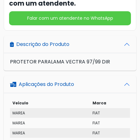
com um atendente.
Falar com um atendente no WhatsApp
Descrição do Produto
PROTETOR PARALAMA VECTRA 97/99 DIR
Aplicações do Produto
Veículo
Marca
M
MAREA
FIAT
SX
MAREA
FIAT
EL
MAREA
FIAT
SX