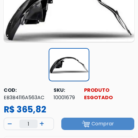
COD:
SKU:
PRODUTO
EB3B4116A563AC
10001679
ESGOTADO
R$ 365,82
Comprar