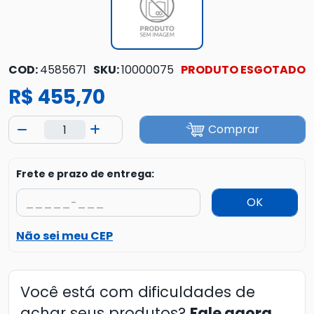
COD:
4585671
SKU:
10000075
PRODUTO ESGOTADO
R$ 455,70
Comprar
Frete e prazo de entrega:
OK
Não sei meu CEP
Você está com dificuldades de
achar seus produtos?
Fale agora