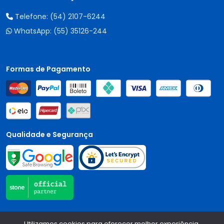
Telefone:
(54) 2107-6244
WhatsApp:
(55) 35126-244
Formas de Pagamento
Qualidade e Segurança
Central Auto Peças - CNPJ:
90.196.999/0001-89
Todos os
Utilizamos cookies para oferecer melhor experiência,