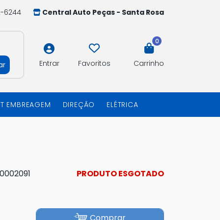
2-6244
Central Auto Peças - Santa Rosa
0
Entrar
Favoritos
Carrinho
ar
IT EMBREAGEM
DIREÇÃO
ELÉTRICA
10002091
PRODUTO ESGOTADO
Comprar