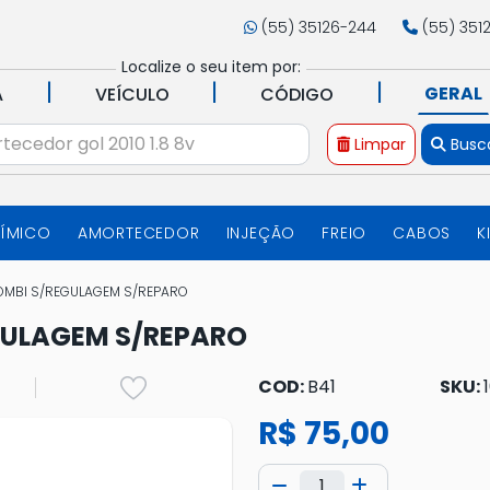
(55) 35126-244
(55) 351
Localize o seu item por:
|
|
|
GERAL
A
VEÍCULO
CÓDIGO
Limpar
Busc
UÍMICO
AMORTECEDOR
INJEÇÃO
FREIO
CABOS
K
KOMBI S/REGULAGEM S/REPARO
GULAGEM S/REPARO
COD:
B41
SKU:
R$ 75,00