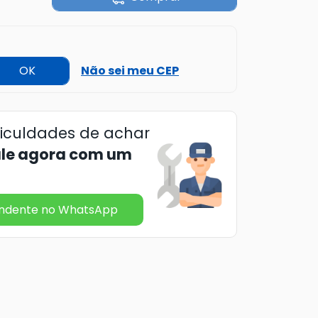
OK
Não sei meu CEP
ficuldades de achar
ale agora com um
endente no WhatsApp