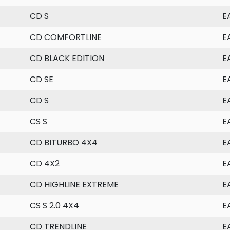
CD S
E
CD COMFORTLINE
E
CD BLACK EDITION
E
CD SE
E
CD S
E
CS S
E
CD BITURBO 4X4
E
CD 4X2
E
CD HIGHLINE EXTREME
E
CS S 2.0 4X4
E
CD TRENDLINE
E