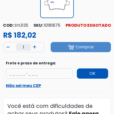
COD:
SYL1135
SKU:
10181875
PRODUTO ESGOTADO
R$ 182,02
Comprar
Frete e prazo de entrega:
OK
Não sei meu CEP
Você está com dificuldades de
achar seus produtos?
Fale agora