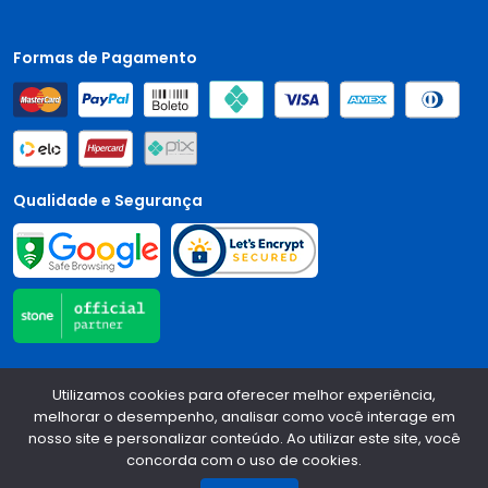
Formas de Pagamento
Qualidade e Segurança
Central Auto Peças - CNPJ:
90.196.999/0001-89
Todos os
Utilizamos cookies para oferecer melhor experiência,
direitos reservados.
2026
melhorar o desempenho, analisar como você interage em
nosso site e personalizar conteúdo. Ao utilizar este site, você
Desenvolvido Por:
concorda com o uso de cookies.
1