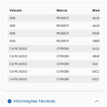
Veículo
Marca
Modelo
408
PEUGEOT
ALLURE
408
PEUGEOT
ALLURE 2.0
408
PEUGEOT
FELINE
408
PEUGEOT
GRIFFE
C4 PICASSO
CITROEN
LA LUNA
C4 PICASSO
CITROEN
GRAN EXC
C4 PICASSO
CITROEN
GLX
C4 PICASSO
CITROEN
EXCLUSIVE
C4 PICASSO
CITROEN
EXCLUSIVE
Informações Técnicas