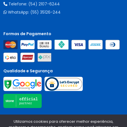
Telefone:
(54) 2107-6244
WhatsApp:
(55) 35126-244
Formas de Pagamento
Qualidade e Segurança
Central Auto Peças - CNPJ:
90.196.999/0001-89
Todos os
Utilizamos cookies para oferecer melhor experiência,
direitos reservados.
2026