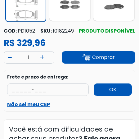
COD:
PD1052
SKU:
10182249
PRODUTO DISPONÍVEL
R$ 329,96
Comprar
Frete e prazo de entrega:
OK
Não sei meu CEP
Você está com dificuldades de
achar seus produtos?
Fale agora