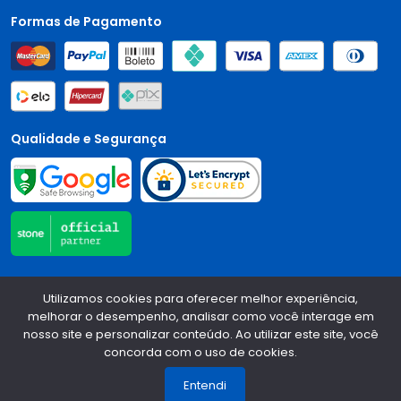
Formas de Pagamento
Qualidade e Segurança
Central Auto Peças - CNPJ:
90.196.999/0001-89
Todos os
Utilizamos cookies para oferecer melhor experiência,
direitos reservados.
2026
melhorar o desempenho, analisar como você interage em
nosso site e personalizar conteúdo. Ao utilizar este site, você
Desenvolvido Por:
concorda com o uso de cookies.
1
Entendi