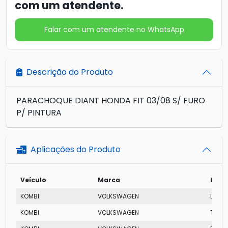
com um atendente.
Falar com um atendente no WhatsApp
Descrição do Produto
PARACHOQUE DIANT HONDA FIT 03/08 S/ FURO
P/ PINTURA
Aplicações do Produto
Veículo
Marca
Mode
KOMBI
VOLKSWAGEN
LOTA
KOMBI
VOLKSWAGEN
T2 ST