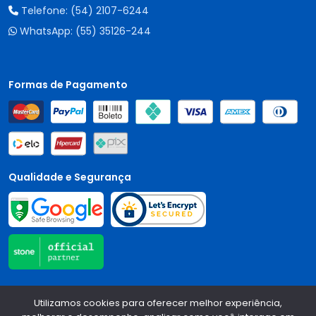
Telefone:
(54) 2107-6244
WhatsApp:
(55) 35126-244
Formas de Pagamento
Qualidade e Segurança
Central Auto Peças - CNPJ:
90.196.999/0001-89
Todos os
Utilizamos cookies para oferecer melhor experiência,
direitos reservados.
2026