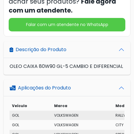
achar seus produtos?
Fale agora
com um atendente.
Falar com um atendente no WhatsApp
Descrição do Produto
OLEO CAIXA 80W90 GL-5 CAMBIO E DIFERENCIAL
Aplicações do Produto
Veículo
Marca
Modelo
GOL
VOLKSWAGEN
RALLYE I-
GOL
VOLKSWAGEN
CITY TOTAL