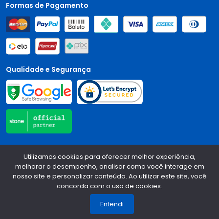
Formas de Pagamento
Qualidade e Segurança
Central Auto Peças - CNPJ:
90.196.999/0001-89
Todos os
Utilizamos cookies para oferecer melhor experiência,
direitos reservados.
2026
melhorar o desempenho, analisar como você interage em
nosso site e personalizar conteúdo. Ao utilizar este site, você
Desenvolvido Por:
concorda com o uso de cookies.
1
Entendi