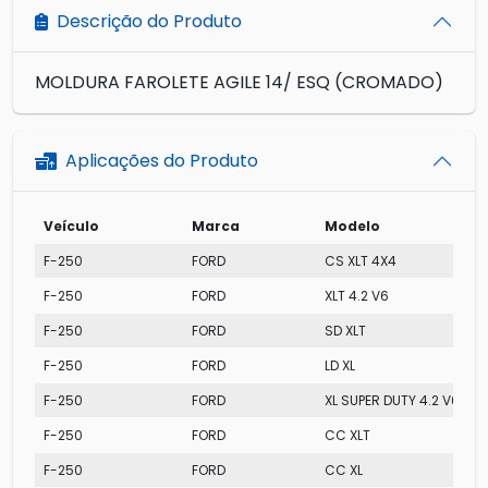
Descrição do Produto
MOLDURA FAROLETE AGILE 14/ ESQ (CROMADO)
Aplicações do Produto
Veículo
Marca
Modelo
F-250
FORD
CS XLT 4X4
F-250
FORD
XLT 4.2 V6
F-250
FORD
SD XLT
F-250
FORD
LD XL
F-250
FORD
XL SUPER DUTY 4.2 V6
F-250
FORD
CC XLT
F-250
FORD
CC XL