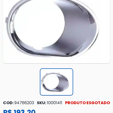
COD:
94766203
SKU:
10001411
PRODUTO ESGOTADO
R$ 193,20