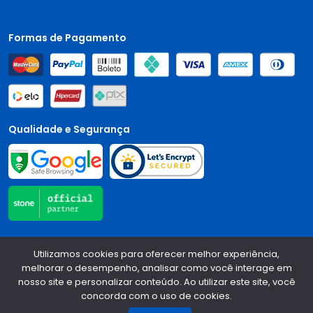
Formas de Pagamento
Qualidade e Segurança
Central Auto Peças - CNPJ:
90.196.999/0001-89
Todos os
Utilizamos cookies para oferecer melhor experiência,
direitos reservados.
2026
melhorar o desempenho, analisar como você interage em
nosso site e personalizar conteúdo. Ao utilizar este site, você
Desenvolvido Por:
concorda com o uso de cookies.
1