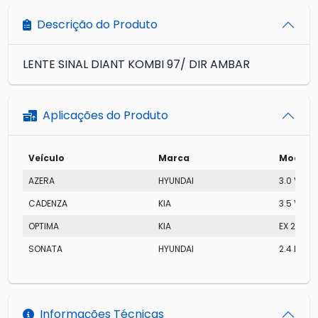
Descrição do Produto
LENTE SINAL DIANT KOMBI 97/ DIR AMBAR
Aplicações do Produto
Veículo
Marca
Modelo
AZERA
HYUNDAI
3.0 V6
CADENZA
KIA
3.5 V6
OPTIMA
KIA
EX 2.4 L
SONATA
HYUNDAI
2.4 I
Informações Técnicas