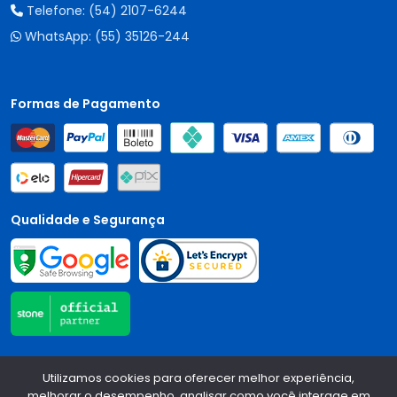
Telefone:
(54) 2107-6244
WhatsApp:
(55) 35126-244
Formas de Pagamento
Qualidade e Segurança
Central Auto Peças - CNPJ:
90.196.999/0001-89
Todos os
Utilizamos cookies para oferecer melhor experiência,
direitos reservados.
2026
melhorar o desempenho, analisar como você interage em