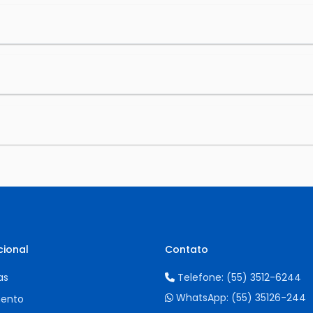
cional
Contato
as
Telefone:
(55) 3512-6244
WhatsApp:
(55) 35126-244
ento