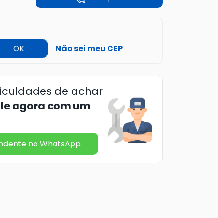
OK
Não sei meu CEP
ficuldades de achar
ale agora com um
endente no WhatsApp