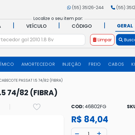
(55) 35126-244
(55) 351
Localize o seu item por:
|
|
|
GERAL
A
VEÍCULO
CÓDIGO
Limpar
Busc
UÍMICO
AMORTECEDOR
INJEÇÃO
FREIO
CABOS
K
CABECOTE PASSAT 1.5 74/82 (FIBRA)
5 74/82 (FIBRA)
COD:
46802FG
SK
R$ 84,04