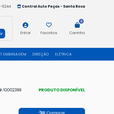
2-6244
Central Auto Peças - Santa Rosa
0
Entrar
Favoritos
Carrinho
ar
IT EMBREAGEM
DIREÇÃO
ELÉTRICA
U:
10002399
PRODUTO DISPONÍVEL
Comprar