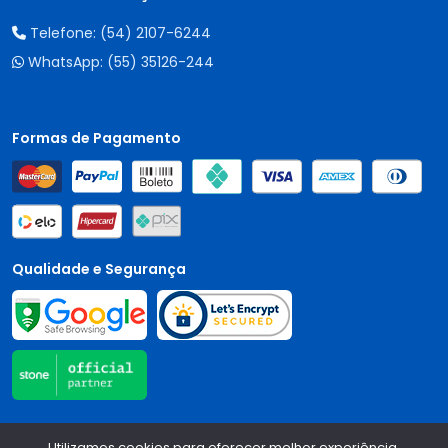
Telefone:
(54) 2107-6244
WhatsApp:
(55) 35126-244
Formas de Pagamento
Qualidade e Segurança
Central Auto Peças - CNPJ:
90.196.999/0001-89
Todos os
Utilizamos cookies para oferecer melhor experiência,