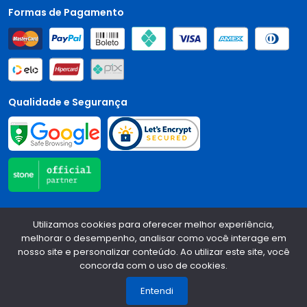
Formas de Pagamento
Qualidade e Segurança
Central Auto Peças - CNPJ:
90.196.999/0001-89
Todos os
Utilizamos cookies para oferecer melhor experiência,
direitos reservados.
2026
melhorar o desempenho, analisar como você interage em
nosso site e personalizar conteúdo. Ao utilizar este site, você
Desenvolvido Por:
concorda com o uso de cookies.
1
Entendi