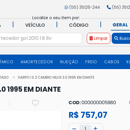
(55) 35126-244
(55) 351
Localize o seu item por:
|
|
|
GERAL
A
VEÍCULO
CÓDIGO
Limpar
Busc
UÍMICO
AMORTECEDOR
INJEÇÃO
FREIO
CABOS
K
TADO
GARFO 1 E 2 CAMBIO HILUX 3.0 1995 EM DIANTE
.0 1995 EM DIANTE
COD:
000000005980
R$ 757,07