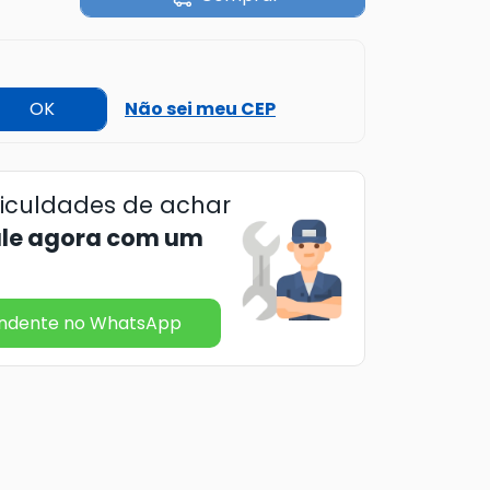
OK
Não sei meu CEP
ficuldades de achar
ale agora com um
endente no WhatsApp