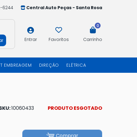
2-6244
Central Auto Peças - Santa Rosa
0
Entrar
Favoritos
Carrinho
ar
IT EMBREAGEM
DIREÇÃO
ELÉTRICA
SKU:
10060433
PRODUTO ESGOTADO
Comprar