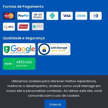
Formas de Pagamento
Qualidade e Segurança
Central Auto Peças - CNPJ:
90.196.999/0001-89
Todos os
Utilizamos cookies para oferecer melhor experiência,
direitos reservados.
2026
melhorar o desempenho, analisar como você interage em
nosso site e personalizar conteúdo. Ao utilizar este site, você
Desenvolvido Por:
concorda com o uso de cookies.
1
Entendi