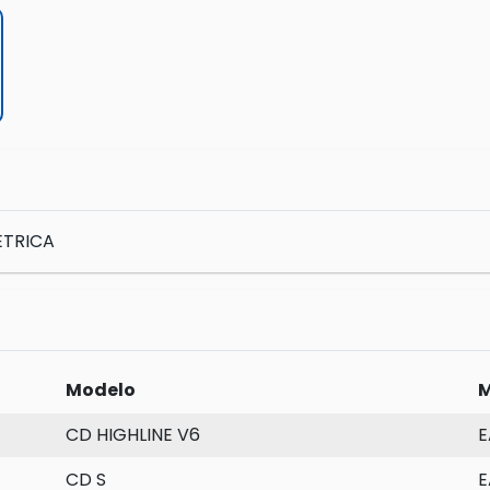
ETRICA
Modelo
M
CD HIGHLINE V6
E
CD S
E