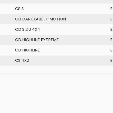
CS S
E
CD DARK LABEL I-MOTION
E
CD S 2.0 4X4
E
CD HIGHLINE EXTREME
E
CD HIGHLINE
E
CS 4X2
E