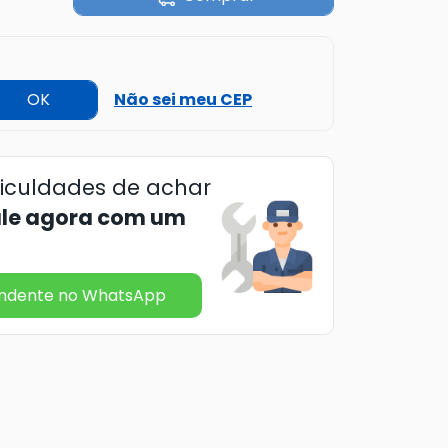
OK
Não sei meu CEP
ficuldades de achar
ale agora com um
endente no WhatsApp