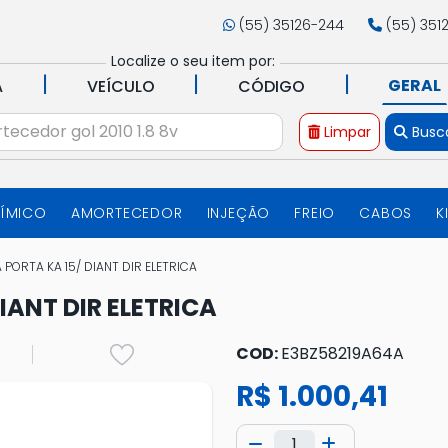
(55) 35126-244
(55) 351
Localize o seu item por:
|
|
|
GERAL
A
VEÍCULO
CÓDIGO
Limpar
Busc
UÍMICO
AMORTECEDOR
INJEÇÃO
FREIO
CABOS
K
PORTA KA 15/ DIANT DIR ELETRICA
IANT DIR ELETRICA
COD:
E3BZ58219A64A
R$ 1.000,41