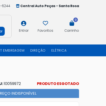
2-6244
Central Auto Peças - Santa Rosa
0
Entrar
Favoritos
Carrinho
ar
IT EMBREAGEM
DIREÇÃO
ELÉTRICA
U:
10059972
PRODUTO ESGOTADO
REÇO INDISPONÍVEL