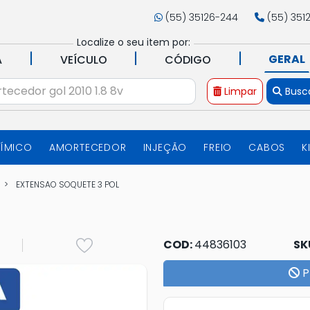
(55) 35126-244
(55) 351
Localize o seu item por:
|
|
|
GERAL
A
VEÍCULO
CÓDIGO
Limpar
Busc
UÍMICO
AMORTECEDOR
INJEÇÃO
FREIO
CABOS
K
EXTENSAO SOQUETE 3 POL
COD:
44836103
SK
P