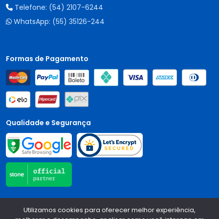
Telefone:
(54) 2107-6244
WhatsApp:
(55) 35126-244
Formas de Pagamento
Qualidade e Segurança
Central Auto Peças - CNPJ:
90.196.999/0001-89
Todos os
Utilizamos cookies para oferecer melhor experiência,
direitos reservados.
2026