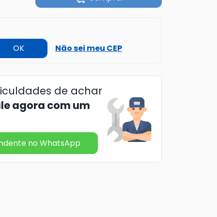
OK
Não sei meu CEP
ficuldades de achar
ale agora com um
endente no WhatsApp