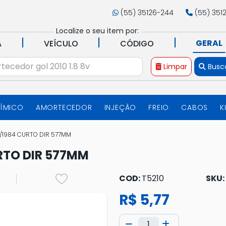
(55) 35126-244
(55) 351
Localize o seu item por:
|
|
|
GERAL
A
VEÍCULO
CÓDIGO
Limpar
Busc
UÍMICO
AMORTECEDOR
INJEÇÃO
FREIO
CABOS
K
 /1984 CURTO DIR 577MM
RTO DIR 577MM
COD:
T5210
SKU:
R$ 5,77