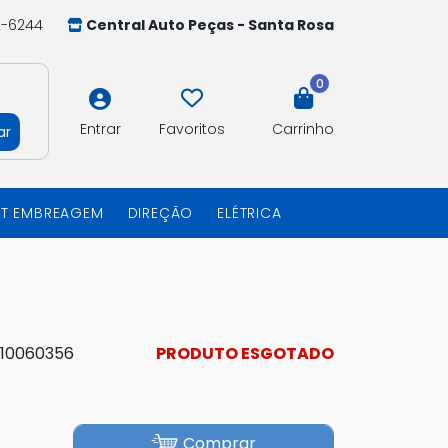
2-6244
Central Auto Peças - Santa Rosa
0
Entrar
Favoritos
Carrinho
ar
IT EMBREAGEM
DIREÇÃO
ELÉTRICA
10060356
PRODUTO ESGOTADO
Comprar