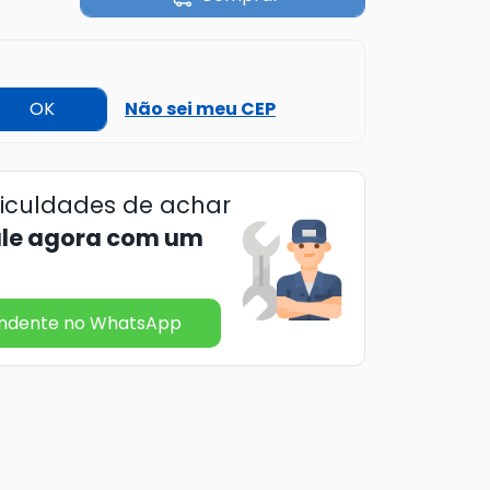
OK
Não sei meu CEP
ficuldades de achar
ale agora com um
endente no WhatsApp