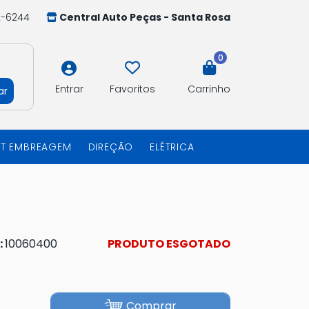
2-6244
Central Auto Peças - Santa Rosa
0
Entrar
Favoritos
Carrinho
ar
IT EMBREAGEM
DIREÇÃO
ELÉTRICA
:
10060400
PRODUTO ESGOTADO
Comprar