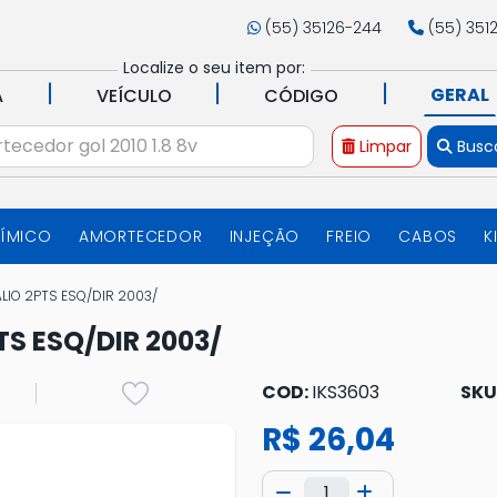
(55) 35126-244
(55) 351
Localize o seu item por:
|
|
|
GERAL
A
VEÍCULO
CÓDIGO
Limpar
Busc
UÍMICO
AMORTECEDOR
INJEÇÃO
FREIO
CABOS
K
ALIO 2PTS ESQ/DIR 2003/
TS ESQ/DIR 2003/
COD:
IKS3603
SKU
R$ 26,04