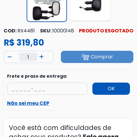
COD:
RX4481
SKU:
10000148
PRODUTO ESGOTADO
R$ 319,80
Comprar
Frete e prazo de entrega:
OK
Não sei meu CEP
Você está com dificuldades de
achar seus produtos?
Fale agora