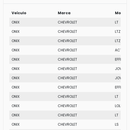
Veículo
Marca
Modelo
ONIX
CHEVROLET
LT
ONIX
CHEVROLET
LTZ
ONIX
CHEVROLET
LTZ
ONIX
CHEVROLET
ACTIV
ONIX
CHEVROLET
EFFECT
ONIX
CHEVROLET
JOY
ONIX
CHEVROLET
JOY
ONIX
CHEVROLET
EFFECT
ONIX
CHEVROLET
LT
ONIX
CHEVROLET
LOLLAPA
ONIX
CHEVROLET
LT
ONIX
CHEVROLET
LS