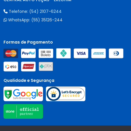
Telefone:
(54) 2107-6244
WhatsApp:
(55) 35126-244
Formas de Pagamento
Qualidade e Segurança
Central Auto Peças - CNPJ:
90.196.999/0001-89
Todos os