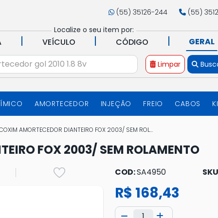
(55) 35126-244
(55) 351
Localize o seu item por:
|
|
|
GERAL
A
VEÍCULO
CÓDIGO
Limpar
Busc
UÍMICO
AMORTECEDOR
INJEÇÃO
FREIO
CABOS
K
COXIM AMORTECEDOR DIANTEIRO FOX 2003/ SEM ROL...
TEIRO FOX 2003/ SEM ROLAMENTO
COD:
SA4950
SKU
R$ 168,43