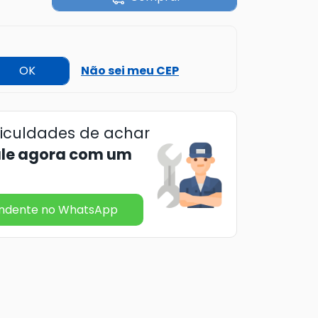
OK
Não sei meu CEP
ficuldades de achar
ale agora com um
endente no WhatsApp