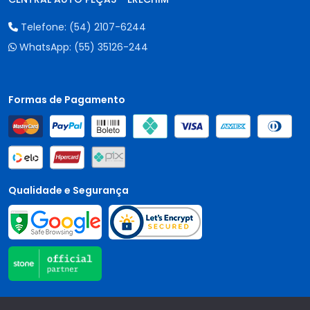
Telefone:
(54) 2107-6244
WhatsApp:
(55) 35126-244
Formas de Pagamento
Qualidade e Segurança
Central Auto Peças - CNPJ:
90.196.999/0001-89
Todos os