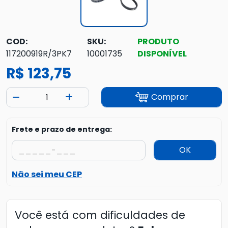
COD:
SKU:
PRODUTO
117200919R/3PK7
10001735
DISPONÍVEL
R$ 123,75
Comprar
Frete e prazo de entrega:
OK
Não sei meu CEP
Você está com dificuldades de