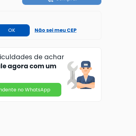
OK
Não sei meu CEP
ficuldades de achar
ale agora com um
endente no WhatsApp