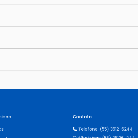
cional
Contato
as
Telefone:
(55) 3512-6244