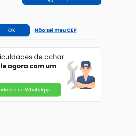
OK
Não sei meu CEP
ficuldades de achar
ale agora com um
endente no WhatsApp