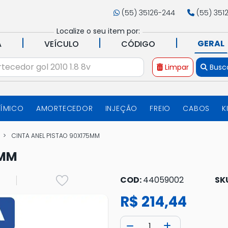
(55) 35126-244
(55) 351
Localize o seu item por:
|
|
|
GERAL
A
VEÍCULO
CÓDIGO
Limpar
Busc
UÍMICO
AMORTECEDOR
INJEÇÃO
FREIO
CABOS
K
CINTA ANEL PISTAO 90X175MM
5MM
COD:
44059002
SK
R$ 214,44