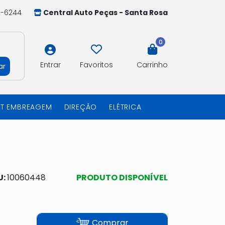
2-6244
Central Auto Peças - Santa Rosa
0
Entrar
Favoritos
Carrinho
ar
IT EMBREAGEM
DIREÇÃO
ELÉTRICA
U:
10060448
PRODUTO DISPONÍVEL
Comprar