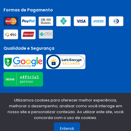
Formas de Pagamento
Qualidade e Segurança
Central Auto Peças - CNPJ:
90.196.999/0001-89
Todos os
Utilizamos cookies para oferecer melhor experiência,
direitos reservados.
2026
melhorar o desempenho, analisar como você interage em
nosso site e personalizar conteúdo. Ao utilizar este site, você
Desenvolvido Por:
concorda com o uso de cookies.
1
Entendi