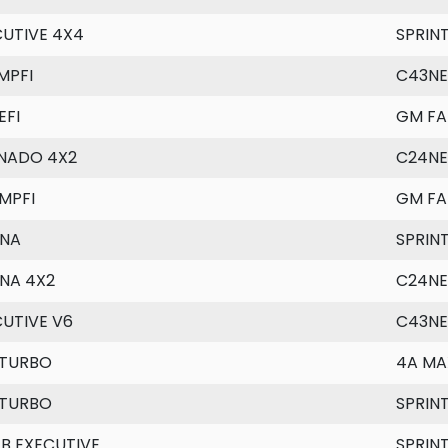
CUTIVE 4X4
SPRIN
MPFI
C43NE
EFI
GM FAM
NADO 4X2
C24NE
MPFI
GM FAM
INA
SPRIN
NA 4X2
C24NE
UTIVE V6
C43NE
 TURBO
4A MA
 TURBO
SPRIN
B EXECUTIVE
SPRIN