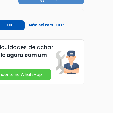
OK
Não sei meu CEP
ficuldades de achar
ale agora com um
endente no WhatsApp