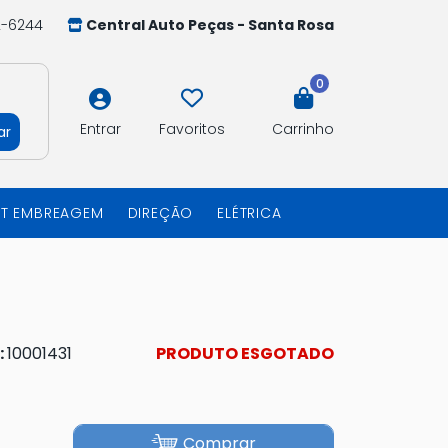
2-6244
Central Auto Peças - Santa Rosa
0
Entrar
Favoritos
Carrinho
ar
IT EMBREAGEM
DIREÇÃO
ELÉTRICA
:
10001431
PRODUTO ESGOTADO
Comprar