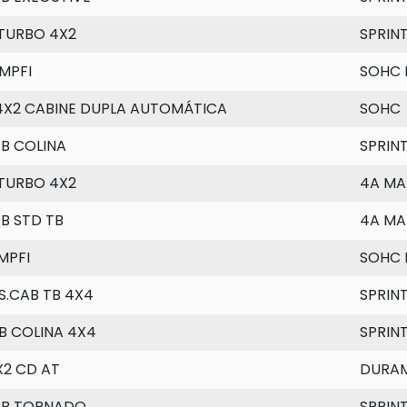
 TURBO 4X2
SPRIN
MPFI
SOHC 
 4X2 CABINE DUPLA AUTOMÁTICA
SOHC
B COLINA
SPRIN
 TURBO 4X2
4A MA
B STD TB
4A MA
MPFI
SOHC 
S.CAB TB 4X4
SPRIN
B COLINA 4X4
SPRIN
X2 CD AT
DURA
AB TORNADO
SPRIN