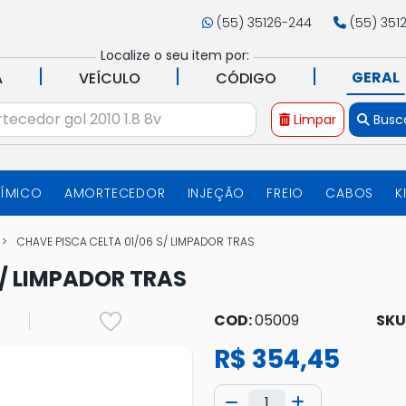
(55) 35126-244
(55) 351
Localize o seu item por:
|
|
|
GERAL
A
VEÍCULO
CÓDIGO
Limpar
Busc
UÍMICO
AMORTECEDOR
INJEÇÃO
FREIO
CABOS
K
CHAVE PISCA CELTA 01/06 S/ LIMPADOR TRAS
S/ LIMPADOR TRAS
COD:
05009
SKU
R$ 354,45