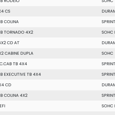
AB RODEIO
SOHC
X4 CS
DURA
B COLINA
SPRIN
AB TORNADO 4X2
SOHC 
4X2 CD AT
DURA
X2 CABINE DUPLA
SOHC
C.CAB TB 4X4
SPRIN
B EXECUTIVE TB 4X4
SPRIN
X4 CD
DURA
B COLINA 4X2
SPRIN
EFI
SOHC 