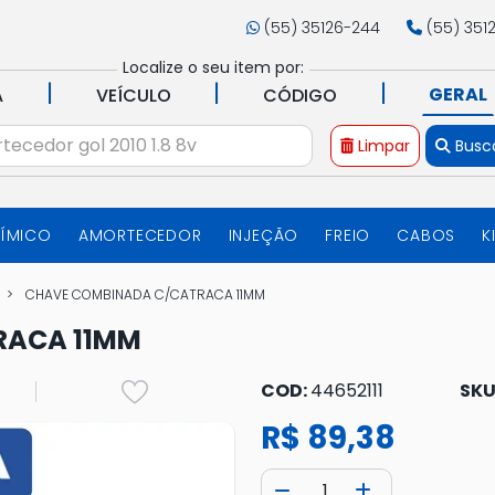
(55) 35126-244
(55) 351
Localize o seu item por:
|
|
|
GERAL
A
VEÍCULO
CÓDIGO
Limpar
Busc
UÍMICO
AMORTECEDOR
INJEÇÃO
FREIO
CABOS
K
CHAVE COMBINADA C/CATRACA 11MM
RACA 11MM
COD:
44652111
SKU
R$ 89,38