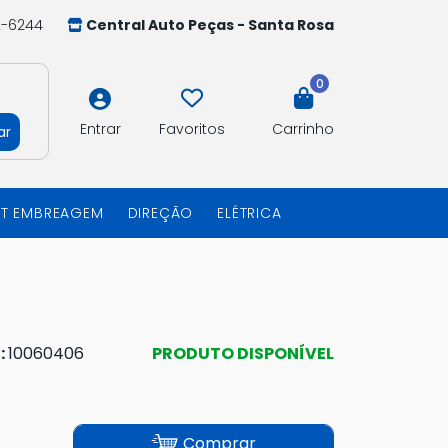
2-6244
Central Auto Peças - Santa Rosa
0
Entrar
Favoritos
Carrinho
ar
IT EMBREAGEM
DIREÇÃO
ELÉTRICA
:
10060406
PRODUTO DISPONÍVEL
Comprar