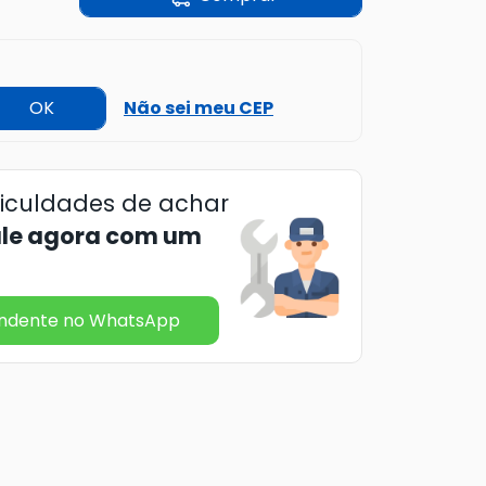
OK
Não sei meu CEP
ficuldades de achar
ale agora com um
endente no WhatsApp