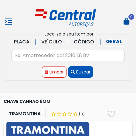
0
Localize o seu item por:
|
|
|
GERAL
PLACA
VEÍCULO
CÓDIGO
Limpar
Buscar
CHAVE CANHAO 6MM
TRAMONTINA
(0)