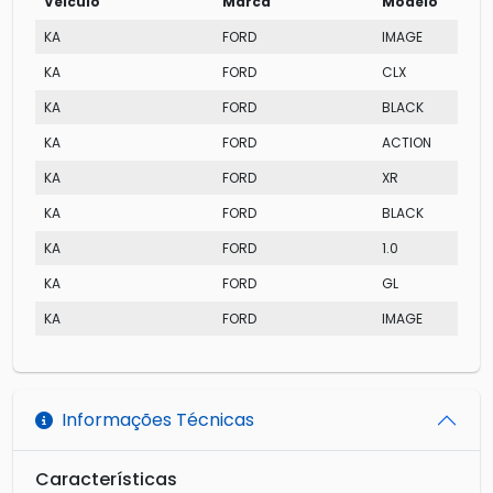
Veículo
Marca
Modelo
KA
FORD
IMAGE
KA
FORD
CLX
KA
FORD
BLACK
KA
FORD
ACTION
KA
FORD
XR
KA
FORD
BLACK
KA
FORD
1.0
KA
FORD
GL
KA
FORD
IMAGE
Informações Técnicas
Características