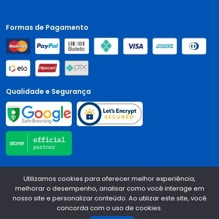
Formas de Pagamento
Qualidade e Segurança
Central Auto Peças - CNPJ:
90.196.999/0001-89
Todos os
Utilizamos cookies para oferecer melhor experiência,
direitos reservados.
2026
melhorar o desempenho, analisar como você interage em
nosso site e personalizar conteúdo. Ao utilizar este site, você
Desenvolvido Por:
concorda com o uso de cookies.
1