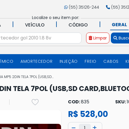
(55) 35126-244
(55) 351
Localize o seu item por:
|
|
|
GERAL
A
VEÍCULO
CÓDIGO
Limpar
Busc
UÍMICO
AMORTECEDOR
INJEÇÃO
FREIO
CABOS
K
A MP5 2DIN TELA 7POL (USB,SD...
DIN TELA 7POL (USB,SD CARD,BLUET
COD:
835
SKU:
R$ 528,00