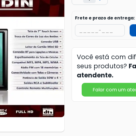
Frete e prazo de entrega:
Você está com di
seus produtos?
F
atendente.
Falar com um at