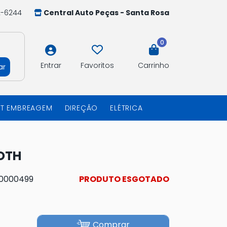
2-6244
Central Auto Peças - Santa Rosa
0
Entrar
Favoritos
Carrinho
ar
IT EMBREAGEM
DIREÇÃO
ELÉTRICA
OOTH
10000499
PRODUTO ESGOTADO
Comprar