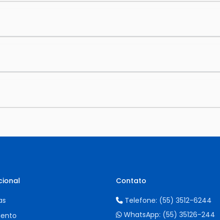
cional
Contato
as
Telefone:
(55) 3512-6244
WhatsApp:
(55) 35126-244
ento