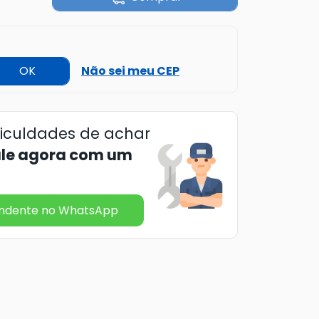
OK
Não sei meu CEP
ficuldades de achar
ale agora com um
endente no WhatsApp