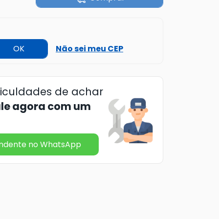
OK
Não sei meu CEP
ficuldades de achar
ale agora com um
endente no WhatsApp