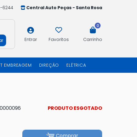
2-6244
Central Auto Peças - Santa Rosa
0
Entrar
Favoritos
Carrinho
ar
IT EMBREAGEM
DIREÇÃO
ELÉTRICA
10000096
PRODUTO ESGOTADO
Comprar