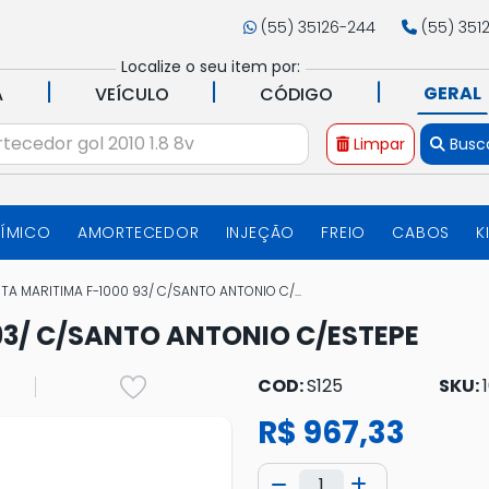
(55) 35126-244
(55) 351
Localize o seu item por:
|
|
|
GERAL
A
VEÍCULO
CÓDIGO
Limpar
Busc
UÍMICO
AMORTECEDOR
INJEÇÃO
FREIO
CABOS
K
TA MARITIMA F-1000 93/ C/SANTO ANTONIO C/...
93/ C/SANTO ANTONIO C/ESTEPE
COD:
S125
SKU:
R$ 967,33