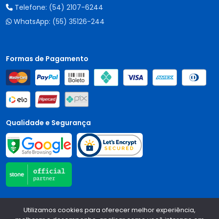
Telefone:
(54) 2107-6244
WhatsApp:
(55) 35126-244
Formas de Pagamento
Qualidade e Segurança
Central Auto Peças - CNPJ:
90.196.999/0001-89
Todos os
Utilizamos cookies para oferecer melhor experiência,
direitos reservados.
2026