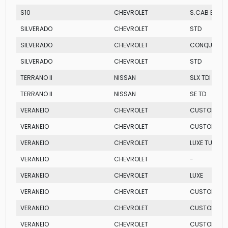
S10
CHEVROLET
S.CAB EXECU
SILVERADO
CHEVROLET
STD
SILVERADO
CHEVROLET
CONQUEST
SILVERADO
CHEVROLET
STD
TERRANO II
NISSAN
SLX TDI
TERRANO II
NISSAN
SE TD
VERANEIO
CHEVROLET
CUSTOM LUX
VERANEIO
CHEVROLET
CUSTOM LUX
VERANEIO
CHEVROLET
LUXE TURBO
VERANEIO
CHEVROLET
-
VERANEIO
CHEVROLET
LUXE
VERANEIO
CHEVROLET
CUSTOM
VERANEIO
CHEVROLET
CUSTOM S
VERANEIO
CHEVROLET
CUSTOM LUX