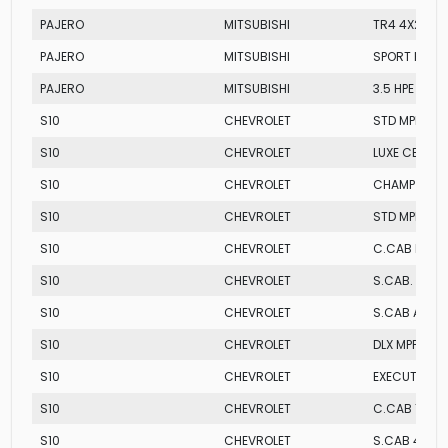
PAJERO
MITSUBISHI
TR4 4X2 AT
PAJERO
MITSUBISHI
SPORT HPE
PAJERO
MITSUBISHI
3.5 HPE FLEX
S10
CHEVROLET
STD MPFI
S10
CHEVROLET
LUXE CE DIES
S10
CHEVROLET
CHAMP 4.3 
S10
CHEVROLET
STD MPFI
S10
CHEVROLET
C.CAB RODE
S10
CHEVROLET
S.CAB. STD 
S10
CHEVROLET
S.CAB ADVA
S10
CHEVROLET
DLX MPFI
S10
CHEVROLET
EXECUTIVE C
S10
CHEVROLET
C.CAB TORN
S10
CHEVROLET
S.CAB 4X2