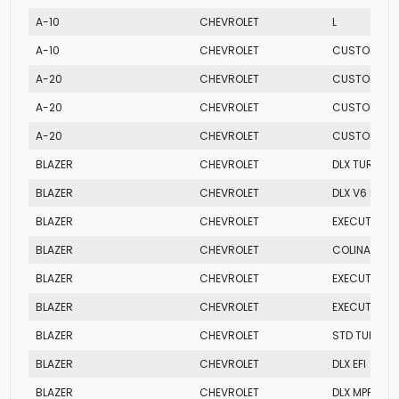
A-10
CHEVROLET
L
A-10
CHEVROLET
CUSTOM CA
A-20
CHEVROLET
CUSTOM S
A-20
CHEVROLET
CUSTOM LUX
A-20
CHEVROLET
CUSTOM S C
BLAZER
CHEVROLET
DLX TURBO 
BLAZER
CHEVROLET
DLX V6 MPFI
BLAZER
CHEVROLET
EXECUTIVE M
BLAZER
CHEVROLET
COLINA
BLAZER
CHEVROLET
EXECUTIVE V
BLAZER
CHEVROLET
EXECUTIVE V
BLAZER
CHEVROLET
STD TURBO
BLAZER
CHEVROLET
DLX EFI
BLAZER
CHEVROLET
DLX MPFI