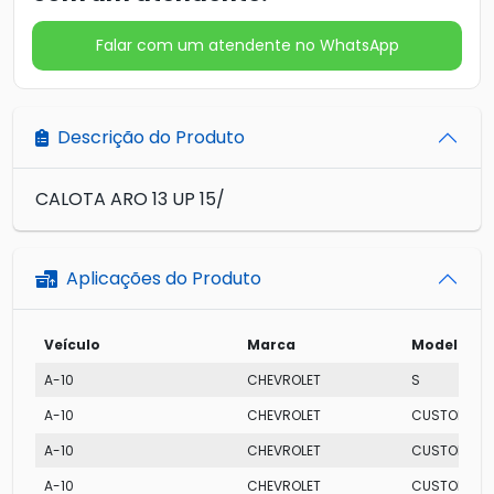
Falar com um atendente no WhatsApp
Descrição do Produto
CALOTA ARO 13 UP 15/
Aplicações do Produto
Veículo
Marca
Modelo
A-10
CHEVROLET
S
A-10
CHEVROLET
CUSTOM S
A-10
CHEVROLET
CUSTOM CA
A-10
CHEVROLET
CUSTOM LUX