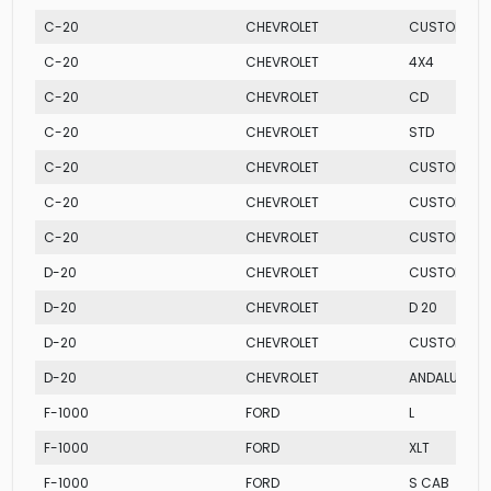
C-20
CHEVROLET
CUSTOM DE 
C-20
CHEVROLET
4X4
C-20
CHEVROLET
CD
C-20
CHEVROLET
STD
C-20
CHEVROLET
CUSTOM LUX
C-20
CHEVROLET
CUSTOM LUX
C-20
CHEVROLET
CUSTOM STD
D-20
CHEVROLET
CUSTOM S
D-20
CHEVROLET
D 20
D-20
CHEVROLET
CUSTOM LUX
D-20
CHEVROLET
ANDALUZ
F-1000
FORD
L
F-1000
FORD
XLT
F-1000
FORD
S CAB