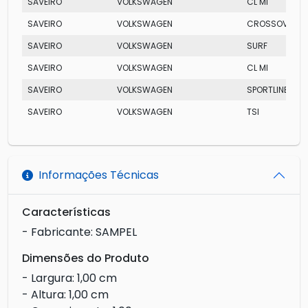
SAVEIRO
VOLKSWAGEN
CL MI
SAVEIRO
VOLKSWAGEN
CROSSOVER TO
SAVEIRO
VOLKSWAGEN
SURF
SAVEIRO
VOLKSWAGEN
CL MI
SAVEIRO
VOLKSWAGEN
SPORTLINE TOTA
SAVEIRO
VOLKSWAGEN
TSI
Informações Técnicas
Características
- Fabricante: SAMPEL
Dimensões do Produto
- Largura: 1,00 cm
- Altura: 1,00 cm