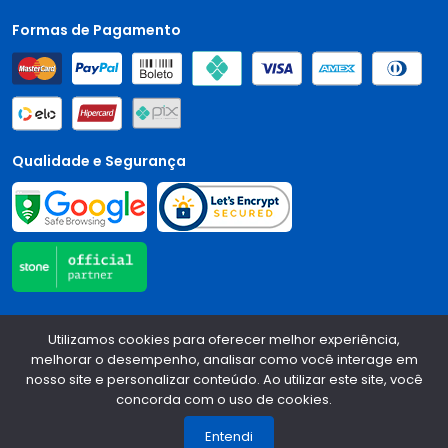
Formas de Pagamento
Qualidade e Segurança
Central Auto Peças - CNPJ:
90.196.999/0001-89
Todos os
Utilizamos cookies para oferecer melhor experiência,
direitos reservados.
2026
melhorar o desempenho, analisar como você interage em
nosso site e personalizar conteúdo. Ao utilizar este site, você
Desenvolvido Por:
concorda com o uso de cookies.
1
Entendi