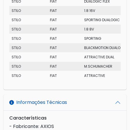
STILO
FIAT
DUALOGIC FLEX
STILO
FIAT
1.8 16V
STILO
FIAT
SPORTING DUALOGIC FL
STILO
FIAT
1.8 8V
STILO
FIAT
SPORTING
STILO
FIAT
BLACKMOTION DUALOGIC
STILO
FIAT
ATTRACTIVE DUAL
STILO
FIAT
M.SCHUMACHER
STILO
FIAT
ATTRACTIVE
Informações Técnicas
Características
- Fabricante: AXIOS