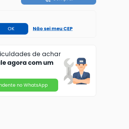
OK
Não sei meu CEP
ficuldades de achar
ale agora com um
endente no WhatsApp