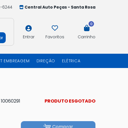
2-6244
Central Auto Peças - Santa Rosa
0
Entrar
Favoritos
Carrinho
ar
IT EMBREAGEM
DIREÇÃO
ELÉTRICA
:
10060291
PRODUTO ESGOTADO
Comprar