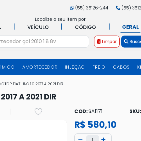
(55) 35126-244
(55) 351
Localize o seu item por:
|
|
|
GERAL
A
VEÍCULO
CÓDIGO
Limpar
Busc
UÍMICO
AMORTECEDOR
INJEÇÃO
FREIO
CABOS
K
OTOR FIAT UNO 1.0 2017 A 2021 DIR
017 A 2021 DIR
COD:
SA1171
SKU
R$ 580,10