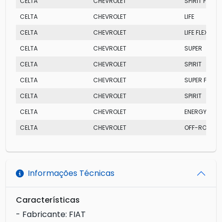
CELTA
CHEVROLET
SPIRIT FLEX
CELTA
CHEVROLET
LIFE
CELTA
CHEVROLET
LIFE FLEXPOW
CELTA
CHEVROLET
SUPER
CELTA
CHEVROLET
SPIRIT
CELTA
CHEVROLET
SUPER FLEX
CELTA
CHEVROLET
SPIRIT
CELTA
CHEVROLET
ENERGY
CELTA
CHEVROLET
OFF-ROAD
Informações Técnicas
Características
- Fabricante: FIAT