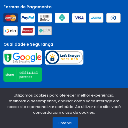
Formas de Pagamento
Qualidade e Segurança
Central Auto Peças - CNPJ:
90.196.999/0001-89
Todos os
Utilizamos cookies para oferecer melhor experiência,
direitos reservados.
2026
melhorar o desempenho, analisar como você interage em
nosso site e personalizar conteúdo. Ao utilizar este site, você
Desenvolvido Por:
concorda com o uso de cookies.
1
Entendi