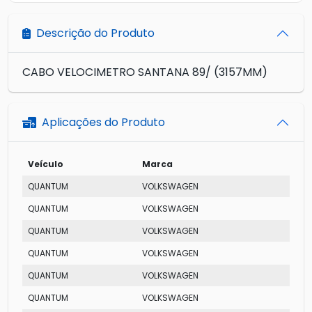
Descrição do Produto
CABO VELOCIMETRO SANTANA 89/ (3157MM)
Aplicações do Produto
Veículo
Marca
Mod
QUANTUM
VOLKSWAGEN
CG
QUANTUM
VOLKSWAGEN
CL
QUANTUM
VOLKSWAGEN
CD
QUANTUM
VOLKSWAGEN
GLS
QUANTUM
VOLKSWAGEN
CS
QUANTUM
VOLKSWAGEN
GL