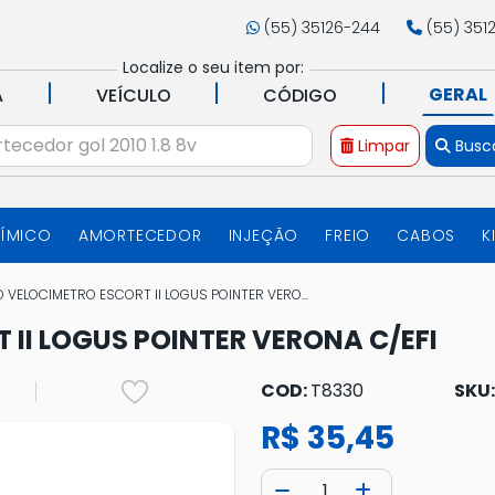
(55) 35126-244
(55) 351
Localize o seu item por:
|
|
|
GERAL
A
VEÍCULO
CÓDIGO
Limpar
Busc
UÍMICO
AMORTECEDOR
INJEÇÃO
FREIO
CABOS
K
 VELOCIMETRO ESCORT II LOGUS POINTER VERO...
II LOGUS POINTER VERONA C/EFI
COD:
T8330
SKU
R$ 35,45