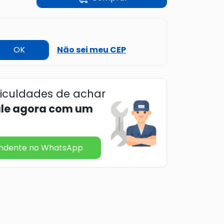
OK
Não sei meu CEP
ficuldades de achar
ale agora com um
endente no WhatsApp