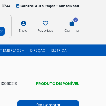
2-6244
Central Auto Peças - Santa Rosa
0
Entrar
Favoritos
Carrinho
ar
IT EMBREAGEM
DIREÇÃO
ELÉTRICA
:
10060213
PRODUTO DISPONÍVEL
Comprar