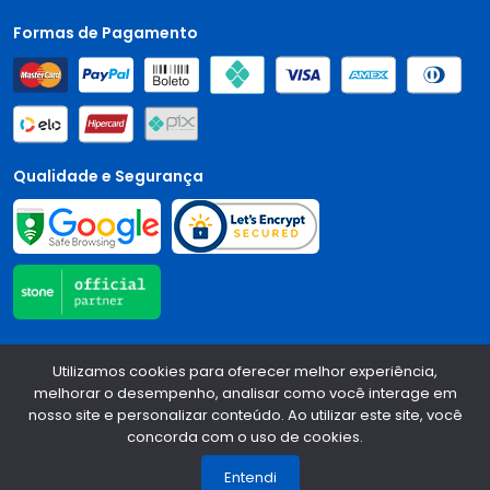
Formas de Pagamento
Qualidade e Segurança
Central Auto Peças - CNPJ:
90.196.999/0001-89
Todos os
Utilizamos cookies para oferecer melhor experiência,
direitos reservados.
2026
melhorar o desempenho, analisar como você interage em
nosso site e personalizar conteúdo. Ao utilizar este site, você
Desenvolvido Por:
concorda com o uso de cookies.
1
Entendi