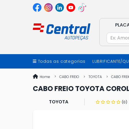
PLAC
Todas as categorias
LUBRIFICANTE/Q
Home
CABO FREIO
TOYOTA
CABO FREI
CABO FREIO TOYOTA COROLL
TOYOTA
(0)