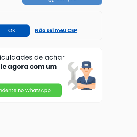
OK
Não sei meu CEP
ficuldades de achar
ale agora com um
endente no WhatsApp