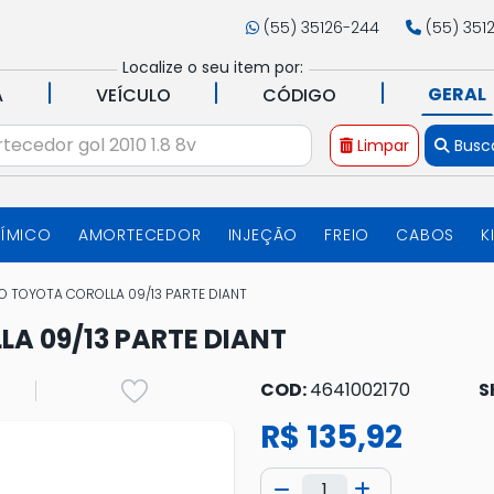
(55) 35126-244
(55) 351
Localize o seu item por:
|
|
|
GERAL
A
VEÍCULO
CÓDIGO
Limpar
Busc
UÍMICO
AMORTECEDOR
INJEÇÃO
FREIO
CABOS
K
O TOYOTA COROLLA 09/13 PARTE DIANT
A 09/13 PARTE DIANT
COD:
4641002170
S
R$ 135,92