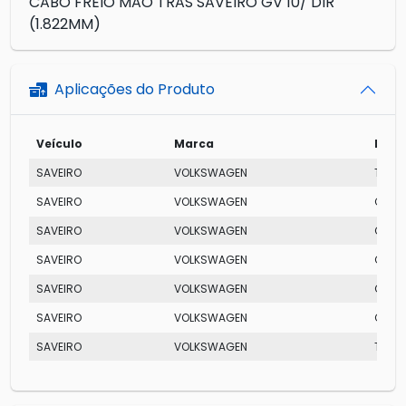
CABO FREIO MAO TRAS SAVEIRO GV 10/ DIR
(1.822MM)
Aplicações do Produto
Veículo
Marca
Mode
SAVEIRO
VOLKSWAGEN
TROO
SAVEIRO
VOLKSWAGEN
CS
SAVEIRO
VOLKSWAGEN
CE
SAVEIRO
VOLKSWAGEN
CL CE
SAVEIRO
VOLKSWAGEN
CROS
SAVEIRO
VOLKSWAGEN
CROS
SAVEIRO
VOLKSWAGEN
TROO