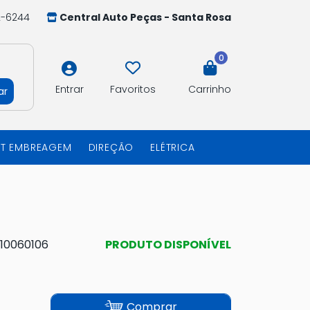
2-6244
Central Auto Peças - Santa Rosa
0
Entrar
Favoritos
Carrinho
ar
IT EMBREAGEM
DIREÇÃO
ELÉTRICA
10060106
PRODUTO DISPONÍVEL
Comprar