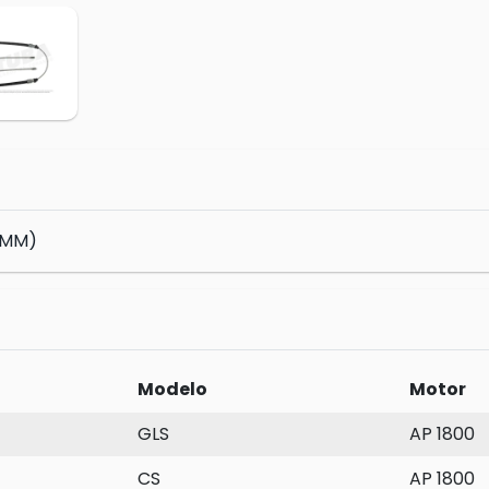
5MM)
Modelo
Motor
GLS
AP 1800
CS
AP 1800