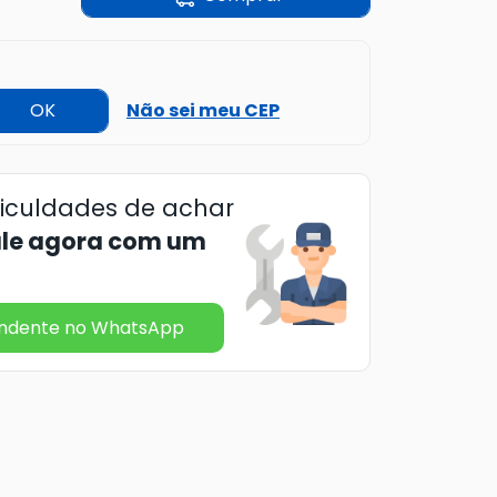
OK
Não sei meu CEP
ficuldades de achar
ale agora com um
endente no WhatsApp