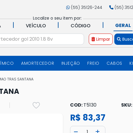
(55) 35126-244
(55) 351
Localize o seu item por:
|
|
|
GERAL
A
VEÍCULO
CÓDIGO
Limpar
Busc
UÍMICO
AMORTECEDOR
INJEÇÃO
FREIO
CABOS
K
MAO TRAS SANTANA
NTANA
COD:
T5130
SKU:
R$ 83,37