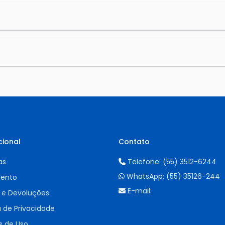
cional
Contato
as
Telefone:
(55) 3512-6244
WhatsApp:
(55) 35126-244
ento
E-mail:
 e Devoluções
a de Privacidade
 de Uso