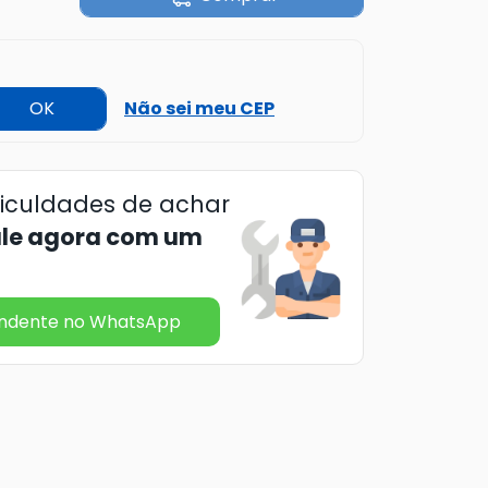
OK
Não sei meu CEP
ficuldades de achar
ale agora com um
endente no WhatsApp