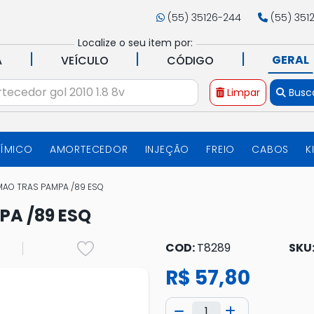
(55) 35126-244
(55) 351
Localize o seu item por:
|
|
|
GERAL
A
VEÍCULO
CÓDIGO
Limpar
Busc
UÍMICO
AMORTECEDOR
INJEÇÃO
FREIO
CABOS
K
MAO TRAS PAMPA /89 ESQ
PA /89 ESQ
COD:
T8289
SKU
R$ 57,80