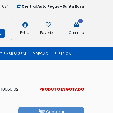
2-6244
Central Auto Peças - Santa Rosa
0
Entrar
Favoritos
Carrinho
ar
IT EMBREAGEM
DIREÇÃO
ELÉTRICA
:
10060102
PRODUTO ESGOTADO
Comprar